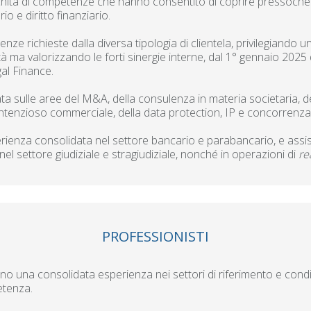
cchita di competenze che hanno consentito di coprire pressoché tut
io e diritto finanziario.
nze richieste dalla diversa tipologia di clientela, privilegiando 
tività ma valorizzando le forti sinergie interne, dal 1° gennaio 2
l Finance.
 sulle aree del M&A, della consulenza in materia societaria, del
 contenzioso commerciale, della data protection, IP e concorrenza,
ienza consolidata nel settore bancario e parabancario, e assiste
nel settore giudiziale e stragiudiziale, nonché in operazioni di
re
PROFESSIONISTI
no una consolidata esperienza nei settori di riferimento e condi
etenza.