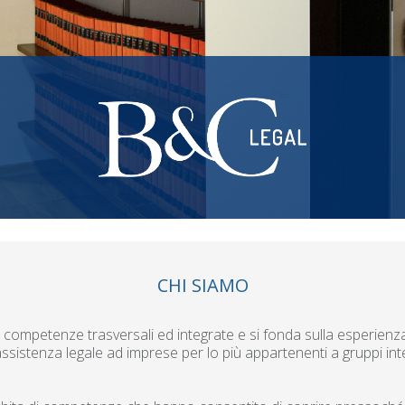
CHI SIAMO
 competenze trasversali ed integrate e si fonda sulla esperienz
 assistenza legale ad imprese per lo più appartenenti a gruppi int