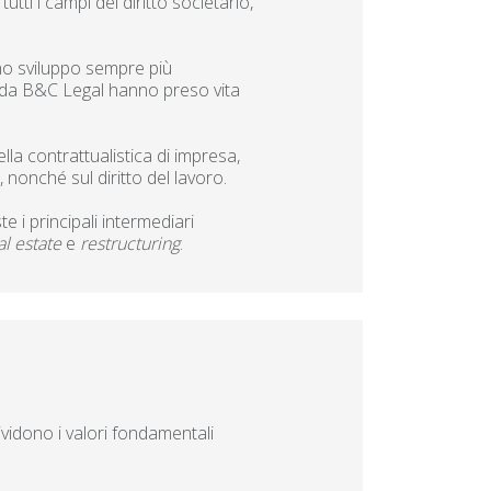
ti i campi del diritto societario,
uno sviluppo sempre più
025 da B&C Legal hanno preso vita
la contrattualistica di impresa,
 nonché sul diritto del lavoro.
 i principali intermediari
al estate
e
restructuring
.
vidono i valori fondamentali