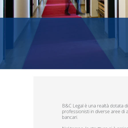
B&C Legal è una realtà dotata di
professionisti in diverse aree di
bancari.