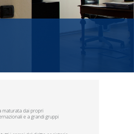
a maturata dai propri
ernazionali e a grandi gruppi